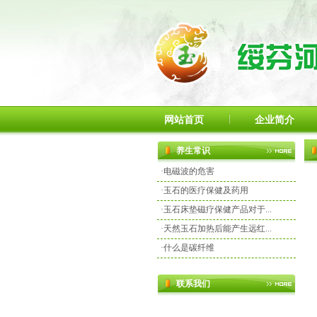
网站首页
企业简介
养生常识
·
电磁波的危害
·
玉石的医疗保健及药用
·
玉石床垫磁疗保健产品对于...
·
天然玉石加热后能产生远红...
·
什么是碳纤维
联系我们