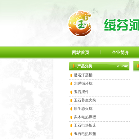
网站首页
企业简介
产品分类
足浴汗蒸桶
水暖循环炕
玉石摆件
玉石养生火炕
原生态火炕
实木电热床板
玉石电热板床
玉石电热床垫