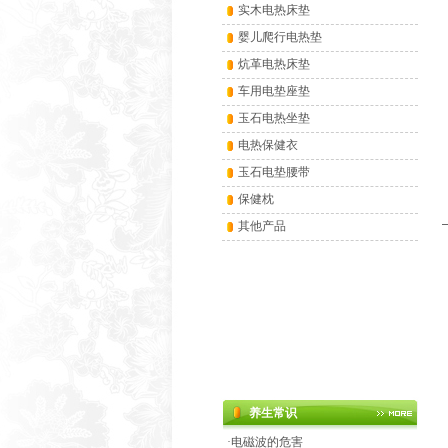
实木电热床垫
婴儿爬行电热垫
炕革电热床垫
车用电垫座垫
玉石电热坐垫
电热保健衣
玉石电垫腰带
保健枕
其他产品
养生常识
·
电磁波的危害