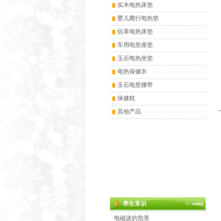
实木电热床垫
婴儿爬行电热垫
炕革电热床垫
车用电垫座垫
玉石电热坐垫
电热保健衣
玉石电垫腰带
保健枕
其他产品
养生常识
·
电磁波的危害