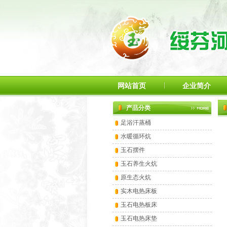
网站首页
企业简介
产品分类
足浴汗蒸桶
水暖循环炕
玉石摆件
玉石养生火炕
原生态火炕
实木电热床板
玉石电热板床
玉石电热床垫