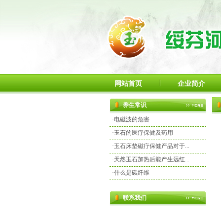
网站首页
企业简介
养生常识
·
电磁波的危害
·
玉石的医疗保健及药用
·
玉石床垫磁疗保健产品对于...
·
天然玉石加热后能产生远红...
·
什么是碳纤维
联系我们