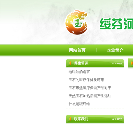
网站首页
企业简介
养生常识
·
电磁波的危害
·
玉石的医疗保健及药用
·
玉石床垫磁疗保健产品对于...
·
天然玉石加热后能产生远红...
·
什么是碳纤维
联系我们