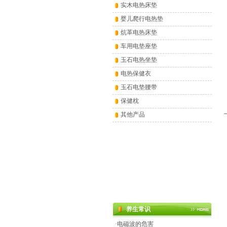
实木电热床垫
婴儿爬行电热垫
炕革电热床垫
车用电垫座垫
玉石电热坐垫
电热保健衣
玉石电垫腰带
保健枕
其他产品
养生常识
·
电磁波的危害