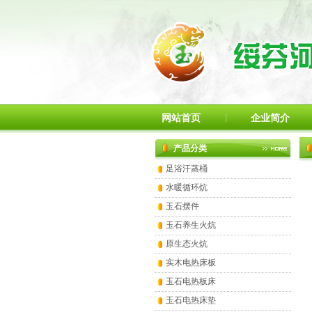
网站首页
企业简介
产品分类
足浴汗蒸桶
水暖循环炕
玉石摆件
玉石养生火炕
原生态火炕
实木电热床板
玉石电热板床
玉石电热床垫