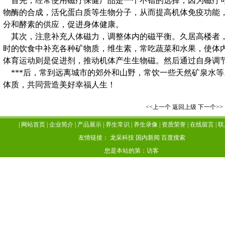
首先，经常使用磁疗保健产品是一个不错的选择，因为磁疗可
物酶的合成，活化蛋白质等生物分子，从而提高机体免疫功能
分和酵素的供应，促进身体健康。
其次，注意补充人体磁力，调整体内的磁平衡。久居高楼者，
时的饮食中补充各种矿物质，维生素，常吃蔬菜和水果，使体
体育运动则是促进剂，推动机体产生生物磁。然后通过自身调
***后，常到远离城市的郊外和山野，常饮一些天然矿泉水
体质，共同营造美好幸福人生！
<<上一个
返回上级
下一个>>
|
网站首页
|
企业简介
|
产品展示
|
养生常识
|
养生录像
|
资质荣誉
|
在线留言
|
联
友情链接：
龙采科技
国内新闻
百度搜索
您是本站的第：
访客