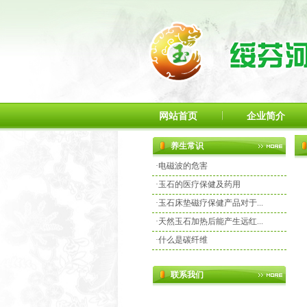
网站首页
企业简介
养生常识
·
电磁波的危害
·
玉石的医疗保健及药用
·
玉石床垫磁疗保健产品对于...
·
天然玉石加热后能产生远红...
·
什么是碳纤维
联系我们