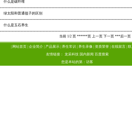
·
什么是碳纤维
·
绿太阳和普通毯子的区别
·
什么是玉石养生
当前 1/2 页
******页
上一页
下一页
***后一页
|
网站首页
|
企业简介
|
产品展示
|
养生常识
|
养生录像
|
资质荣誉
|
在线留言
|
联
友情链接：
龙采科技
国内新闻
百度搜索
您是本站的第：
访客