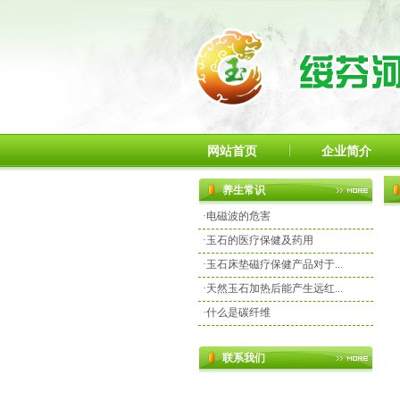
网站首页
企业简介
养生常识
·
电磁波的危害
·
玉石的医疗保健及药用
·
玉石床垫磁疗保健产品对于...
·
天然玉石加热后能产生远红...
·
什么是碳纤维
联系我们