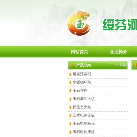
网站首页
企业简介
产品分类
足浴汗蒸桶
水暖循环炕
玉石摆件
玉石养生火炕
原生态火炕
实木电热床板
玉石电热板床
玉石电热床垫