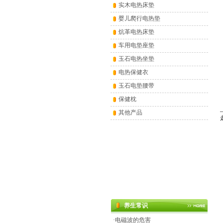
实木电热床垫
婴儿爬行电热垫
炕革电热床垫
车用电垫座垫
玉石电热坐垫
电热保健衣
玉石电垫腰带
保健枕
其他产品
养生常识
·
电磁波的危害