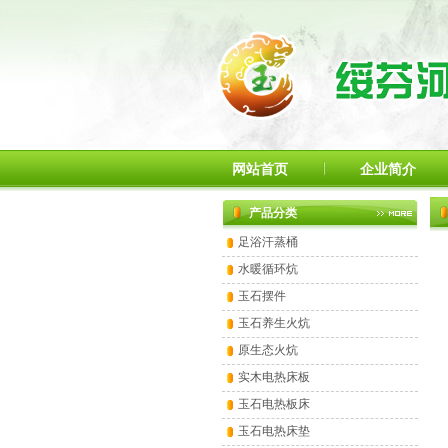
网站首页
企业简介
产品分类
足浴汗蒸桶
水暖循环炕
玉石摆件
玉石养生火炕
原生态火炕
实木电热床板
玉石电热板床
玉石电热床垫