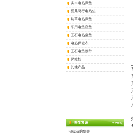
实木电热床垫
婴儿爬行电热垫
炕革电热床垫
车用电垫座垫
玉石电热坐垫
电热保健衣
玉石电垫腰带
保健枕
其他产品
养生常识
·
电磁波的危害