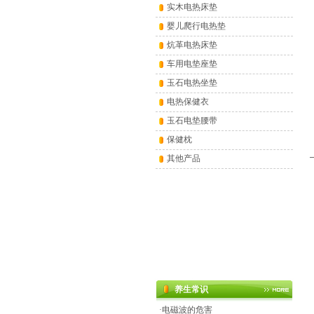
实木电热床垫
婴儿爬行电热垫
炕革电热床垫
车用电垫座垫
玉石电热坐垫
电热保健衣
玉石电垫腰带
保健枕
其他产品
养生常识
·
电磁波的危害