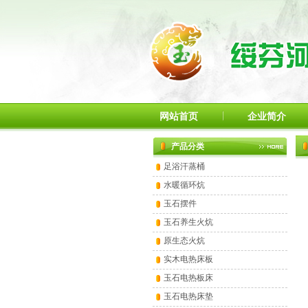
网站首页
企业简介
产品分类
足浴汗蒸桶
水暖循环炕
玉石摆件
玉石养生火炕
原生态火炕
实木电热床板
玉石电热板床
玉石电热床垫